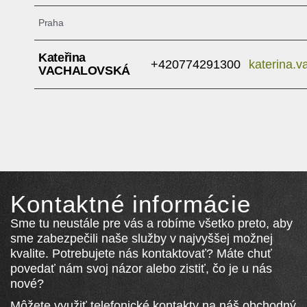
Praha
Kateřina
+420774291300
katerina.
VACHALOVSKÁ
Kontaktné informácie
Sme tu neustále pre vás a robíme všetko preto, aby
sme zabezpečili naše služby v najvyššej možnej
kvalite. Potrebujete nás kontaktovať? Máte chuť
povedať nám svoj názor alebo zistiť, čo je u nás
nové?
Môžete využiť telefonické kontakty na náš obchodný