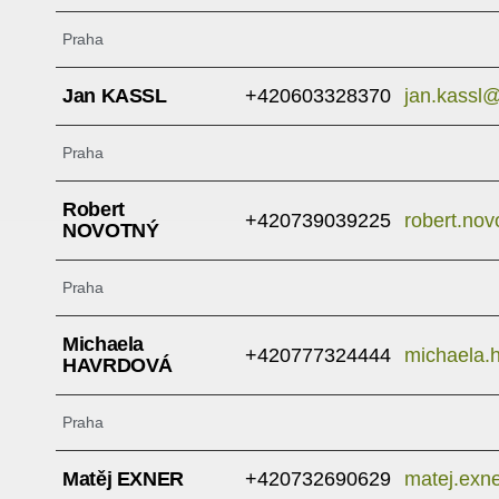
Praha
Jan KASSL
+420603328370
jan.kassl@
Praha
Robert
+420739039225
robert.no
NOVOTNÝ
Praha
Michaela
+420777324444
michaela.
HAVRDOVÁ
Praha
Matěj EXNER
+420732690629
matej.exn