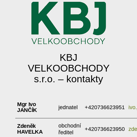
KBJ
VELKOOBCHODY
s.r.o. – kontakty
Mgr Ivo
jednatel
+420736623951
ivo
JANČÍK
obchodní
Zdeněk
+420736623950
zde
HAVELKA
ředitel