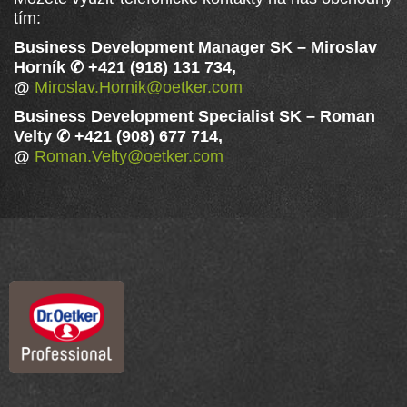
tím:
Business Development Manager SK
–
Miroslav
Horník ✆ +421 (918) 131 734,
@
Miroslav.Hornik@oetker.com
Business Development Specialist SK
–
Roman
Velty ✆ +421 (908) 677 714,
@
Roman.Velty@oetker.com