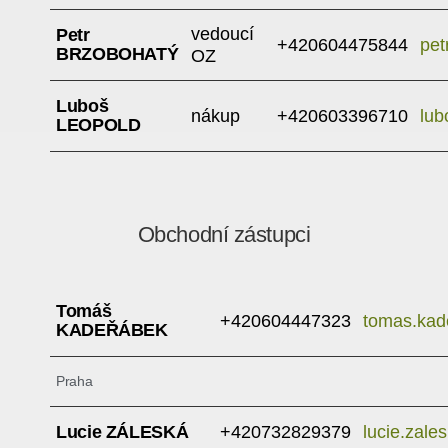
vedoucí
Petr
+420604475844
pet
BRZOBOHATÝ
OZ
Luboš
nákup
+420603396710
lub
LEOPOLD
Obchodní zástupci
Tomáš
+420604447323
tomas.kad
KADEŘÁBEK
Praha
Lucie ZÁLESKÁ
+420732829379
lucie.zale