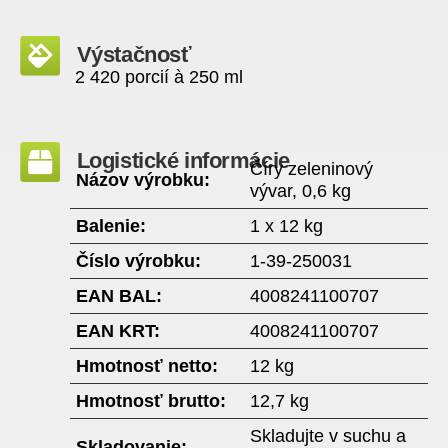
Výstačnosť
2 420 porcií à 250 ml
Logistické informácie
Číry zeleninový
Názov výrobku:
vývar, 0,6 kg
Balenie:
1 x 12 kg
Číslo výrobku:
1-39-250031
EAN BAL:
4008241100707
EAN KRT:
4008241100707
Hmotnosť netto:
12 kg
Hmotnosť brutto:
12,7 kg
Skladujte v suchu a
Skladovanie: