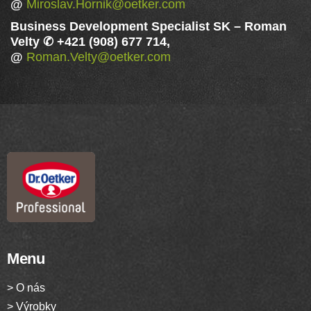
@
Miroslav.Hornik@oetker.com
Business Development Specialist SK
–
Roman
Velty ✆ +421 (908) 677 714,
@
Roman.Velty@oetker.com
Menu
> O nás
> Výrobky