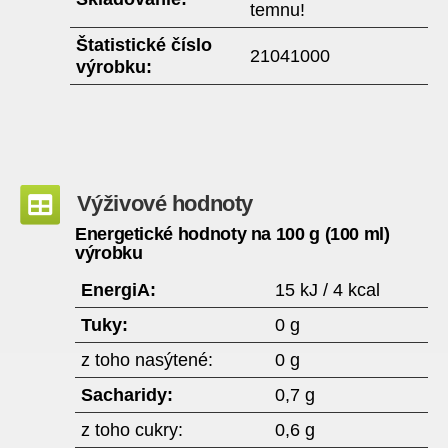
temnu!
Štatistické číslo
21041000
výrobku:
Výživové hodnoty
Energetické hodnoty na 100 g (100 ml)
výrobku
EnergiA:
15 kJ / 4 kcal
Tuky:
0 g
z toho nasýtené:
0 g
Sacharidy:
0,7 g
z toho cukry:
0,6 g