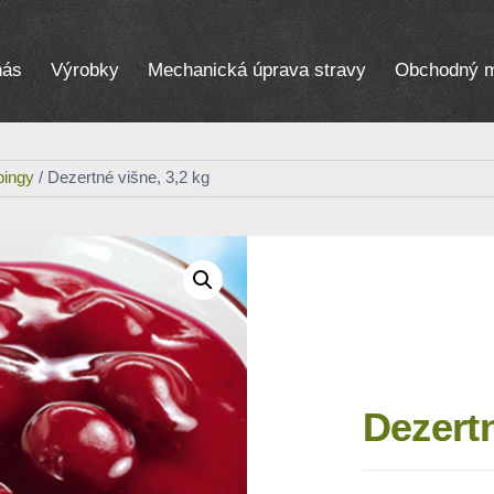
nás
Výrobky
Mechanická úprava stravy
Obchodný m
pingy
/ Dezertné višne, 3,2 kg
Dezertn