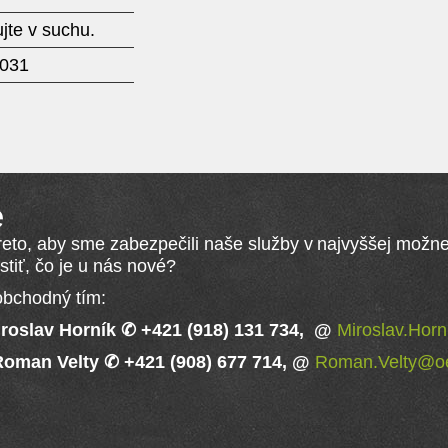
jte v suchu.
031
e
eto, aby sme zabezpečili naše služby v najvyššej možnej
tiť, čo je u nás nové?
obchodný tím:
roslav Horník ✆ +421 (918) 131 734, @
Miroslav.Hor
oman Velty ✆ +421 (908) 677 714, @
Roman.Velty@oe