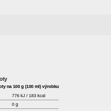
oty
ty na 100 g (100 ml) výrobku
776 kJ / 183 kcal
0 g