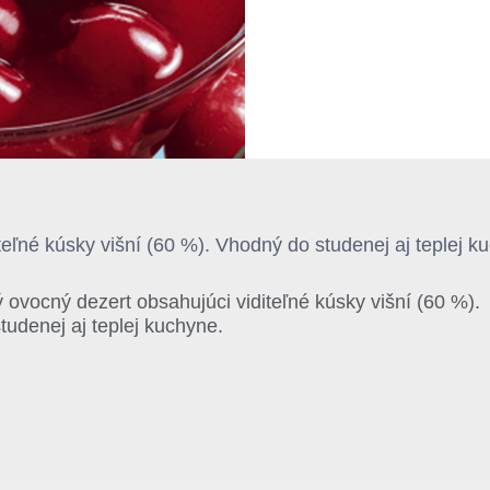
teľné kúsky višní (60 %). Vhodný do studenej aj teplej k
ý ovocný dezert obsahujúci viditeľné kúsky višní (60 %).
udenej aj teplej kuchyne.