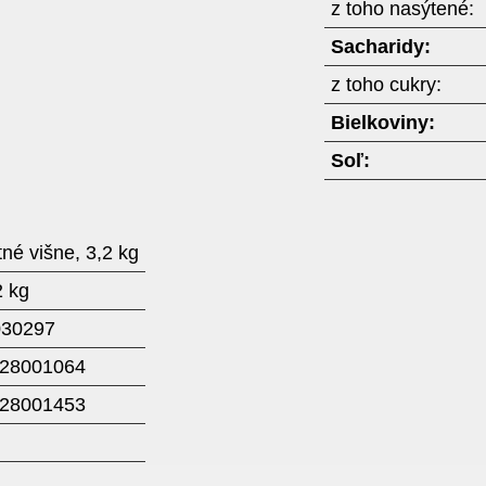
z toho nasýtené:
Sacharidy:
z toho cukry:
Bielkoviny:
Soľ:
né višne, 3,2 kg
2 kg
030297
28001064
28001453