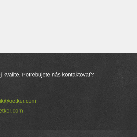
 kvalite. Potrebujete nás kontaktovať?
nik@oetker.com
tker.com