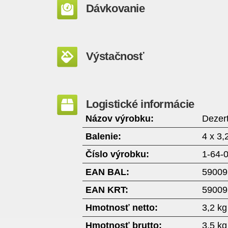
Dávkovanie
Výstačnosť
Logistické informácie
Názov výrobku:
Dezert
Balenie:
4 x 3,
Číslo výrobku:
1-64-
EAN BAL:
59009
EAN KRT:
59009
Hmotnosť netto:
3,2 kg
Hmotnosť brutto:
3,5 kg