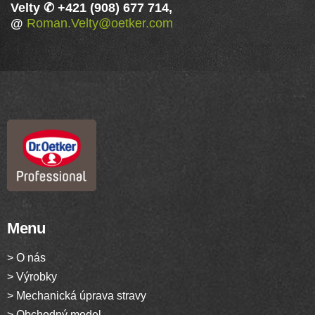
Velty ✆ +421 (908) 677 714,
@
Roman.Velty@oetker.com
Menu
> O nás
> Výrobky
> Mechanická úprava stravy
> Obchodný model