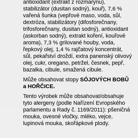
antioxidant (extrakt z rozmarýnu),
stabilizátor (dusitan sodný), kouř), 7,6 %
vařená šunka (vepřové maso, voda, sůl,
dextróza, stabilizátory (difosforečnany,
trifosforečnany, dusitan sodný), antioxidant
(askorban sodný), extrakt koření, kouřové
aroma), 7,3 % grilované houby, voda,
řepkový olej, 1,4 % rajčatový koncentrát,
sůl, pekařství droždí, extra panenský olivový
olej, cukr, oregano, petržel, česnek, pepř,
bazalka, cibule, smažená cibule.
Může obsahovat stopy
SÓJOVÝCH BOBŮ
a HOŘČICE.
Tento výrobek může obsahovat/obsahuje
tyto alergeny (podle Nařízení Evropského
parlamentu a Rady č. 1169/2011): pšeničná
mouka, ovesné vločky, mléko, vejce,
lupinová mouka, skořápkové plody.