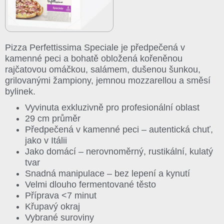
Pizza Perfettissima Speciale je předpečená v
kamenné peci a bohatě obložená kořeněnou
rajčatovou omáčkou, salámem, dušenou šunkou,
grilovanými žampiony, jemnou mozzarellou a směsí
bylinek.
Vyvinuta exkluzivně pro profesionální oblast
29 cm průměr
Předpečená v kamenné peci – autentická chuť,
jako v Itálii
Jako domácí – nerovnoměrný, rustikální, kulatý
tvar
Snadná manipulace – bez lepení a kynutí
Velmi dlouho fermentované těsto
Příprava ˂7 minut
Křupavý okraj
Vybrané suroviny