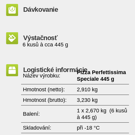
Dávkovanie
Výstačnosť
6 kusů à cca 445 g
Logistické informácie
Pizza Perfettissima
Název výrobku:
Speciale 445 g
Hmotnost (netto):
2,910 kg
Hmotnost (brutto):
3,230 kg
1 x 2,670 kg (6 kusů
Balení:
à 445 g)
Skladování:
při -18 °C