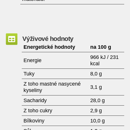
Výživové hodnoty
Energetické hodnoty
na 100 g
966 kJ / 231
Energie
kcal
Tuky
8,0 g
Z toho mastné nasycené
3,1 g
kyseliny
Sacharidy
28,0 g
Z toho cukry
2,9 g
Bílkoviny
10,0 g