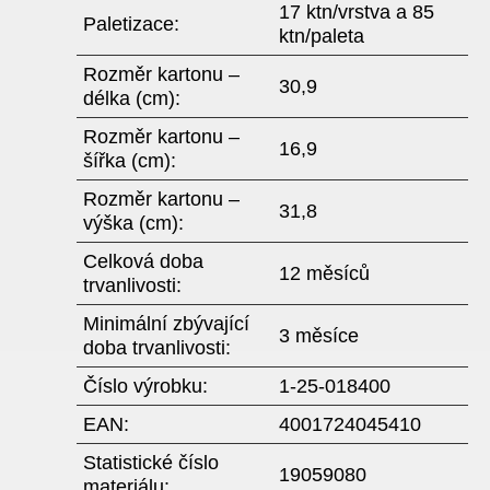
17 ktn/vrstva a 85
Paletizace:
ktn/paleta
Rozměr kartonu –
30,9
délka (cm):
Rozměr kartonu –
16,9
šířka (cm):
Rozměr kartonu –
31,8
výška (cm):
Celková doba
12 měsíců
trvanlivosti:
Minimální zbývající
3 měsíce
doba trvanlivosti:
Číslo výrobku:
1-25-018400
EAN:
4001724045410
Statistické číslo
19059080
materiálu: