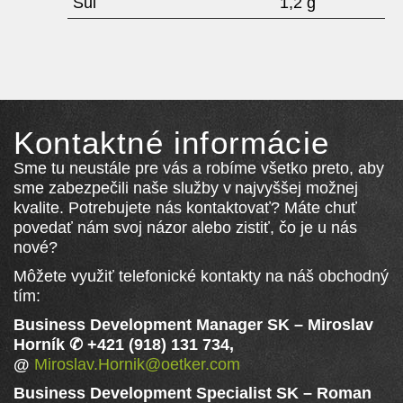
Sůl
1,2 g
Kontaktné informácie
Sme tu neustále pre vás a robíme všetko preto, aby
sme zabezpečili naše služby v najvyššej možnej
kvalite. Potrebujete nás kontaktovať? Máte chuť
povedať nám svoj názor alebo zistiť, čo je u nás
nové?
Môžete využiť telefonické kontakty na náš obchodný
tím:
Business Development Manager SK
–
Miroslav
Horník ✆ +421 (918) 131 734,
@
Miroslav.Hornik@oetker.com
Business Development Specialist SK
–
Roman