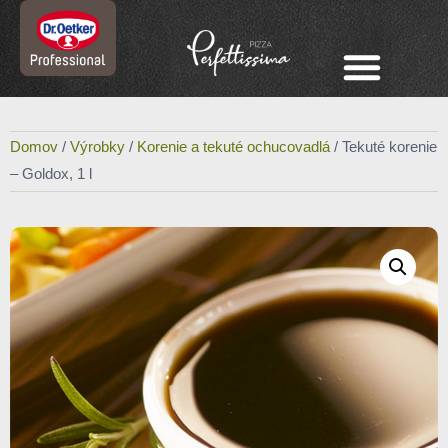
Domov
/
Výrobky
/
Korenie a tekuté ochucovadlá
/ Tekuté korenie
– Goldox, 1 l