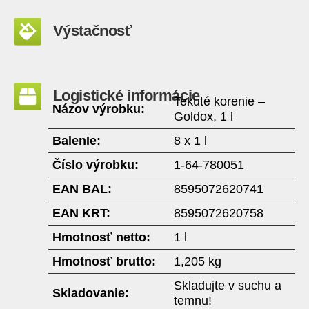
Výstačnosť
Logistické informácie
Tekuté korenie –
Názov výrobku:
Goldox, 1 l
BalenIe:
8 x 1 l
Číslo výrobku:
1-64-780051
EAN BAL:
8595072620741
EAN KRT:
8595072620758
Hmotnosť netto:
1 l
Hmotnosť brutto:
1,205 kg
Skladujte v suchu a
Skladovanie:
temnu!