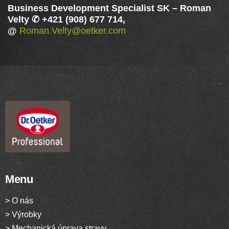
Business Development Specialist SK
–
Roman
Velty ✆ +421 (908) 677 714,
@
Roman.Velty@oetker.com
Menu
> O nás
> Výrobky
> Mechanická úprava stravy