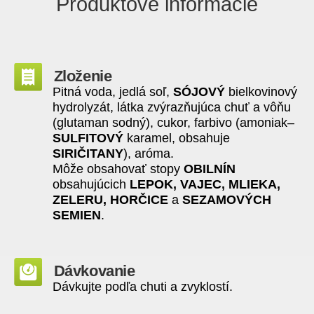
Produktové informácie
Zloženie
Pitná voda, jedlá soľ,
SÓJOVÝ
bielkovinový
hydrolyzát, látka zvýrazňujúca chuť a vôňu
(glutaman sodný), cukor, farbivo (amoniak–
SULFITOVÝ
karamel, obsahuje
SIRIČITANY
), aróma.
Môže obsahovať stopy
OBILNÍN
obsahujúcich
LEPOK, VAJEC, MLIEKA,
ZELERU, HORČICE
a
SEZAMOVÝCH
SEMIEN
.
Dávkovanie
Dávkujte podľa chuti a zvyklostí.