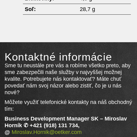
Soľ:
28,7 g
Kontaktné informácie
Sme tu neustále pre vás a robíme všetko preto, aby
sme zabezpečili naše služby v najvyššej možnej
kvalite. Potrebujete nás kontaktovať? Máte chuť
povedať nám svoj názor alebo zistiť, čo je u nás
nové?
Môžete využiť telefonické kontakty na náš obchodný
tím:
Business Development Manager SK
–
Miroslav
Horník ✆ +421 (918) 131 734,
@
Miroslav.Hornik@oetker.com