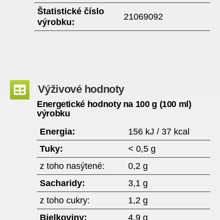
Štatistické číslo
21069092
výrobku:
Výživové hodnoty
Energetické hodnoty na 100 g (100 ml)
výrobku
Energia:
156 kJ / 37 kcal
Tuky:
< 0,5 g
z toho nasýtené:
0,2 g
Sacharidy:
3,1 g
z toho cukry:
1,2 g
Bielkoviny:
4,9 g