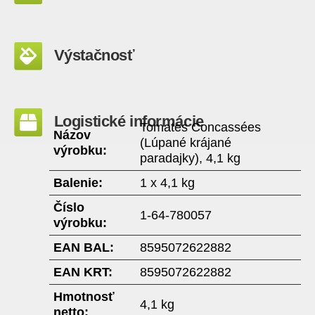
Výstačnosť
Logistické informácie
Tomates Concassées
Názov
(Lúpané krájané
výrobku:
paradajky), 4,1 kg
Balenie:
1 x 4,1 kg
Číslo
1-64-780057
výrobku:
EAN BAL:
8595072622882
EAN KRT:
8595072622882
Hmotnosť
4,1 kg
netto: