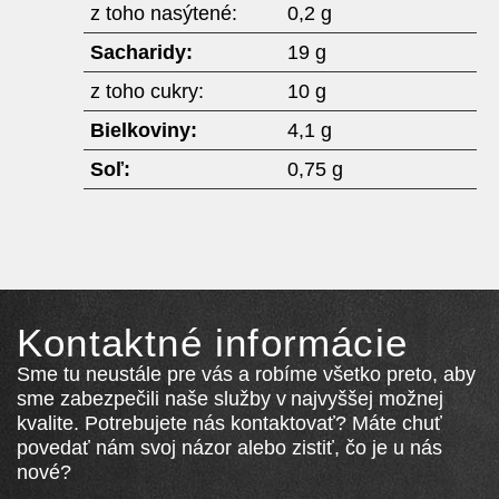
z toho nasýtené:
0,2 g
Sacharidy:
19 g
z toho cukry:
10 g
Bielkoviny:
4,1 g
Soľ:
0,75 g
Kontaktné informácie
Sme tu neustále pre vás a robíme všetko preto, aby
sme zabezpečili naše služby v najvyššej možnej
kvalite. Potrebujete nás kontaktovať? Máte chuť
povedať nám svoj názor alebo zistiť, čo je u nás
nové?