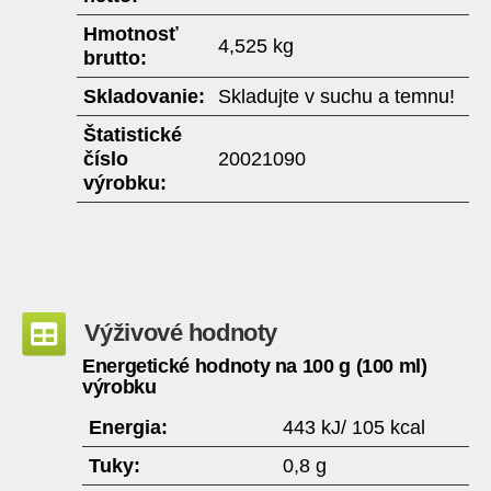
Hmotnosť
4,525 kg
brutto:
Skladovanie:
Skladujte v suchu a temnu!
Štatistické
číslo
20021090
výrobku:
Výživové hodnoty
Energetické hodnoty na 100 g (100 ml)
výrobku
Energia:
443 kJ/ 105 kcal
Tuky:
0,8 g